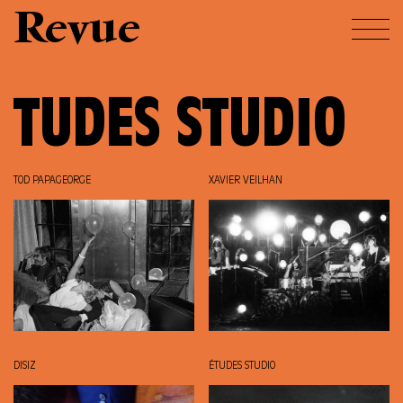
Revue
TUDES STUDIO
TOD PAPAGEORGE
XAVIER VEILHAN
DISIZ
ÉTUDES STUDIO