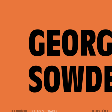
GEORG
SOWD
BIBLIOTHÈQUE
GEORGES J. SOWDEN
BIBLIOTHÈQUE