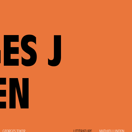
ES J
EN
GEORGES TOKER
LITTÉRATURE
MATHIEU LINDON