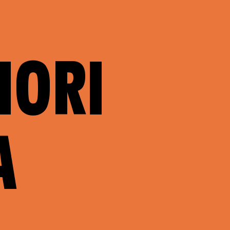
NORI
A