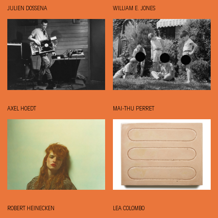
JULIEN DOSSENA
WILLIAM E. JONES
AXEL HOEDT
MAI-THU PERRET
ROBERT HEINECKEN
LEA COLOMBO