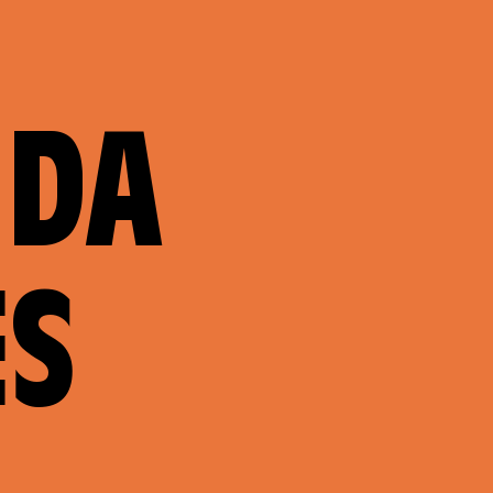
NDA
ES