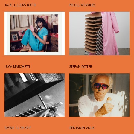
JACK LUEDERS-BOOTH
NICOLE WERMERS
LUCA MARCHETTI
STEFAN DOTTER
BASMA AL-SHARIF
BENJAMIN VNUK